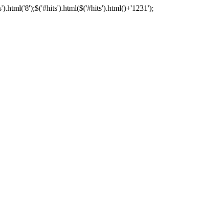
tml('8');$('#hits').html($('#hits').html()+'1231');