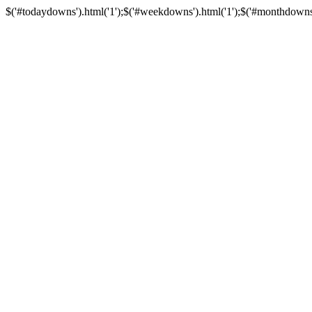
$('#todaydowns').html('1');$('#weekdowns').html('1');$('#monthdowns').h