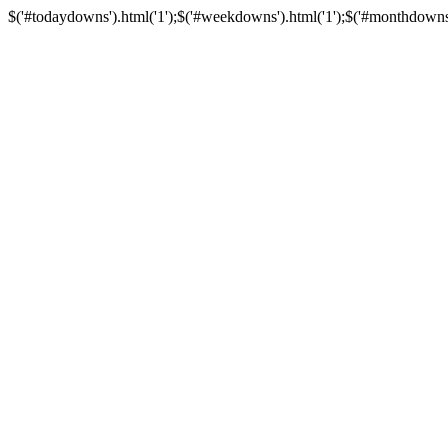
$('#todaydowns').html('1');$('#weekdowns').html('1');$('#monthdowns').h