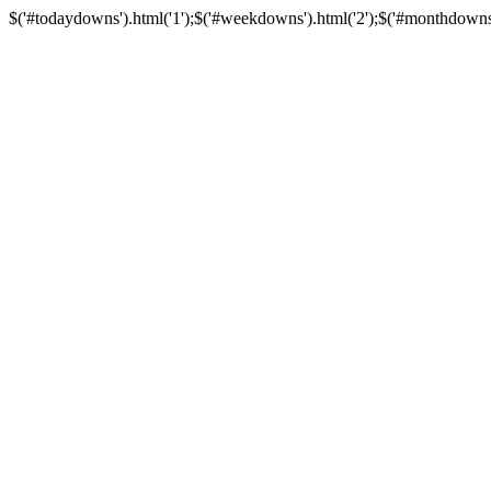
$('#todaydowns').html('1');$('#weekdowns').html('2');$('#monthdowns').h