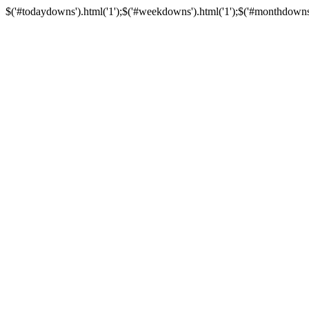
$('#todaydowns').html('1');$('#weekdowns').html('1');$('#monthdowns').h