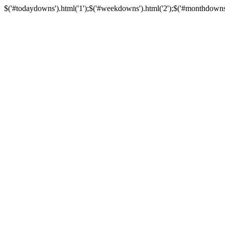
$('#todaydowns').html('1');$('#weekdowns').html('2');$('#monthdowns').h