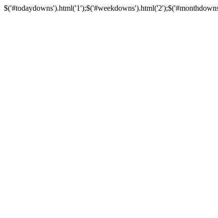
$('#todaydowns').html('1');$('#weekdowns').html('2');$('#monthdowns').h