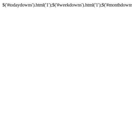
$('#todaydowns').html('1');$('#weekdowns').html('1');$('#monthdowns').h