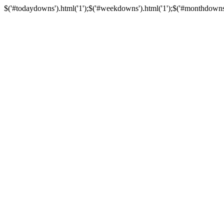
$('#todaydowns').html('1');$('#weekdowns').html('1');$('#monthdowns').h