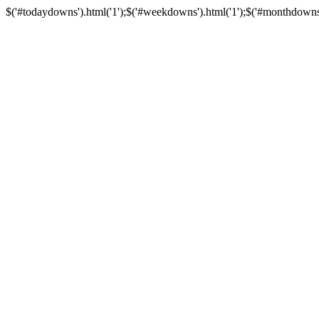
$('#todaydowns').html('1');$('#weekdowns').html('1');$('#monthdowns').h