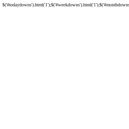
$('#todaydowns').html('1');$('#weekdowns').html('1');$('#monthdowns').h