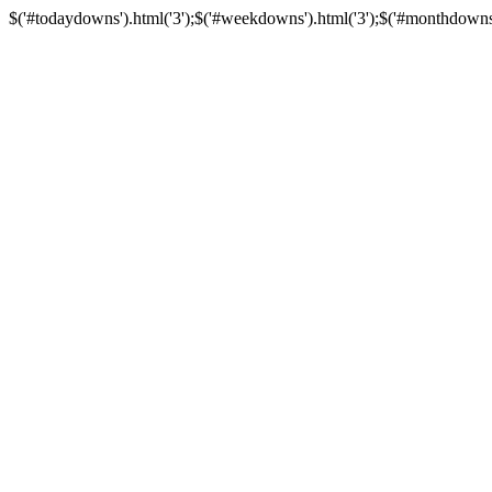
$('#todaydowns').html('3');$('#weekdowns').html('3');$('#monthdowns').h