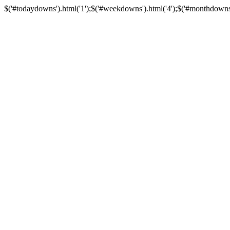
$('#todaydowns').html('1');$('#weekdowns').html('4');$('#monthdowns').h