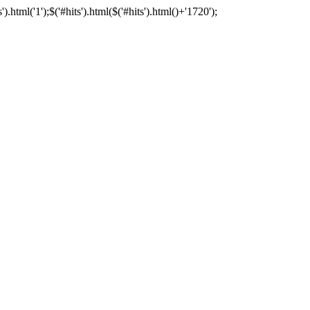
tml('1');$('#hits').html($('#hits').html()+'1720');