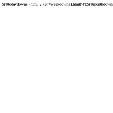
$('#todaydowns').html('2');$('#weekdowns').html('4');$('#monthdowns').h