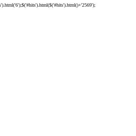
tml('6');$('#hits').html($('#hits').html()+'2569');