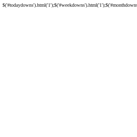
$('#todaydowns').html('1');$('#weekdowns').html('1');$('#monthdowns').h