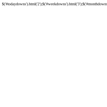
$('#todaydowns').html('2');$('#weekdowns').html('3');$('#monthdowns').h