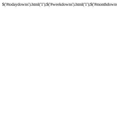
$('#todaydowns').html('1');$('#weekdowns').html('1');$('#monthdowns').h