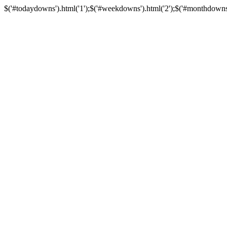
$('#todaydowns').html('1');$('#weekdowns').html('2');$('#monthdowns').h