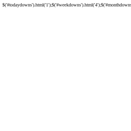
$('#todaydowns').html('1');$('#weekdowns').html('4');$('#monthdowns').h