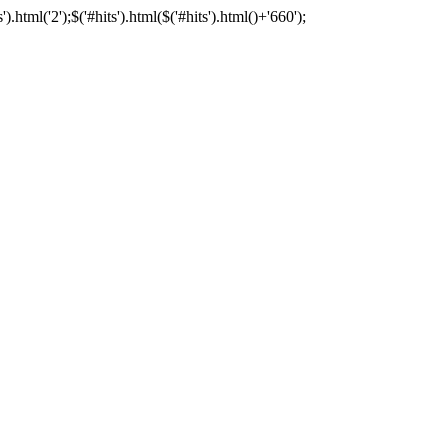
tml('2');$('#hits').html($('#hits').html()+'660');