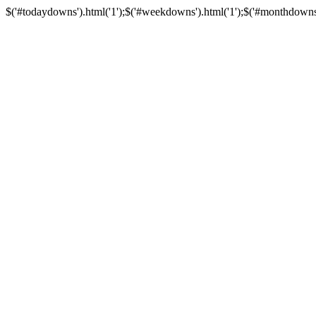
$('#todaydowns').html('1');$('#weekdowns').html('1');$('#monthdowns').h