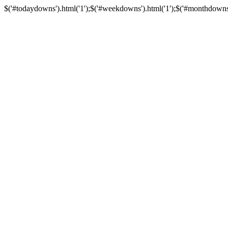
$('#todaydowns').html('1');$('#weekdowns').html('1');$('#monthdowns').h