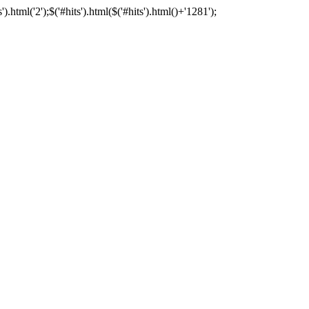
tml('2');$('#hits').html($('#hits').html()+'1281');