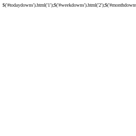
$('#todaydowns').html('1');$('#weekdowns').html('2');$('#monthdowns').h