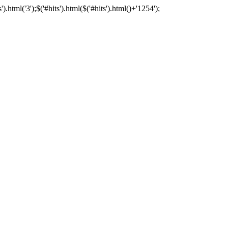
tml('3');$('#hits').html($('#hits').html()+'1254');