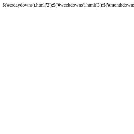
$('#todaydowns').html('2');$('#weekdowns').html('3');$('#monthdowns').h