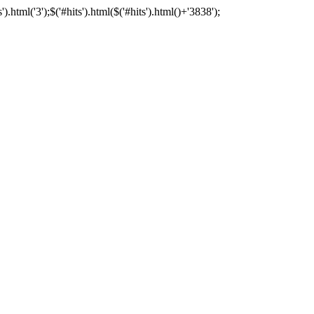
tml('3');$('#hits').html($('#hits').html()+'3838');