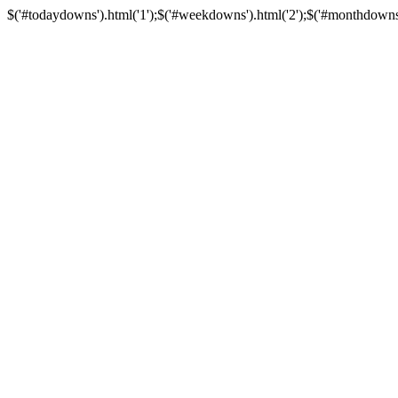
$('#todaydowns').html('1');$('#weekdowns').html('2');$('#monthdowns').h