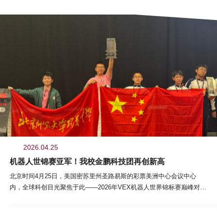
查看更多
2026.04.25
机器人世锦赛亚军！我校金鹏科技团再创新高
北京时间4月25日，美国密苏里州圣路易斯的彩票美洲中心会议中心
内，全球科创目光聚焦于此——2026年VEX机器人世界锦标赛巅峰对决
正式落幕！无关键词金鹏科技团机器人分团两支战队（88613Y、
88613R）跨越山海出征，以硬核实力驰骋赛场，88613Y队斩获V5RC初