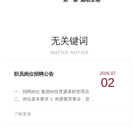
无关键词
NOTICE NOTICE
2026.07
职员岗位招聘公告
02
一、招聘岗位 集团科技贯通课程管理员
二、岗位基本要求 1. 热爱教育事业，坚决
贯彻党的教育方针。 2. 身心健康，愿意长
期深耕一线教育教学与课程研发工作。 3.
了解更多
具有数理化生、工程类相关学科硕士以上
学历。 4. 具备中小学教育经验、持有高中
教师资格证者优先。