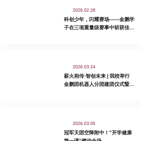
中组世界分区冠军、总决赛世界亚军(这是本届MS中国队的最佳成绩)，
88613R队拿下世界第八名与最佳建造奖，用汗水与匠心续写中国少年的
2026.02.28
科创传奇！
科创少年，闪耀赛场——金鹏学
子在三项重量级赛事中斩获佳
绩！
2026.03.24
薪火相传·智创未来 | 我校举行
金鹏团机器人分团建团仪式暨年
度表彰大会
2026.03.05
冠军天团空降附中！"开学健康
第一课"燃动全场