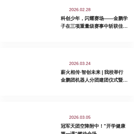
中组世界分区冠军、总决赛世界亚军(这是本届MS中国队的最佳成绩)，
88613R队拿下世界第八名与最佳建造奖，用汗水与匠心续写中国少年的
2026.02.28
科创传奇！
科创少年，闪耀赛场——金鹏学
子在三项重量级赛事中斩获佳
绩！
2026.03.24
薪火相传·智创未来 | 我校举行
金鹏团机器人分团建团仪式暨年
度表彰大会
2026.03.05
冠军天团空降附中！"开学健康
第一课"燃动全场