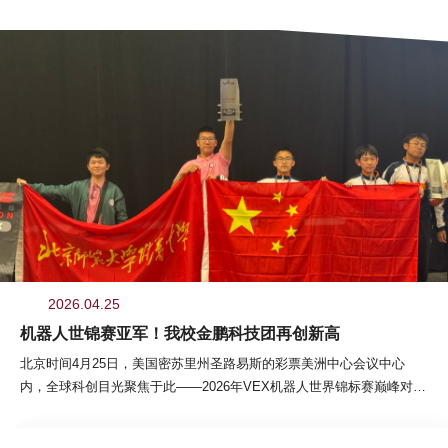
查看更多
2026.04.25
机器人世锦赛亚军！我校金鹏科技团再创新高
北京时间4月25日，美国密苏里州圣路易斯的彩票美洲中心会议中心
内，全球科创目光聚焦于此——2026年VEX机器人世界锦标赛巅峰对决
正式落幕！无关键词金鹏科技团机器人分团两支战队（88613Y、
88613R）跨越山海出征，以硬核实力驰骋赛场，88613Y队斩获V5RC初