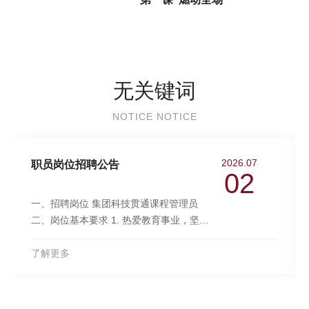
无关键词
NOTICE NOTICE
2026.07
职员岗位招聘公告
02
一、招聘岗位 集团科技贯通课程管理员
二、岗位基本要求 1. 热爱教育事业，坚决
贯彻党的教育方针。 2. 身心健康，愿意长
期深耕一线教育教学与课程研发工作。 3.
了解更多
具有数理化生、工程类相关学科硕士以上
学历。 4. 具备中小学教育经验、持有高中
教师资格证者优先。